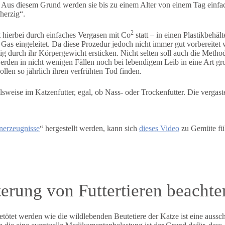
“. Aus diesem Grund werden sie bis zu einem Alter von einem Tag einfac
herzig“.
2
 hierbei durch einfaches Vergasen mit Co
statt – in einen Plastikbehä
Gas eingeleitet. Da diese Prozedur jedoch nicht immer gut vorbereitet 
tig durch ihr Körpergewicht ersticken. Nicht selten soll auch die Met
rden in nicht wenigen Fällen noch bei lebendigem Leib in eine Art g
llen so jährlich ihren verfrühten Tod finden.
lsweise im Katzenfutter, egal, ob Nass- oder Trockenfutter. Die vergas
enerzeugnisse
“ hergestellt werden, kann sich
dieses Video
zu Gemüte füh
terung von Futtertieren beachte
etötet werden wie die wildlebenden Beutetiere der Katze ist eine aussch