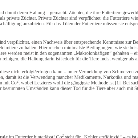
nd damit deren Haltung – gemacht. Züchter, die ihre Futtertiere gewerb
private Züchter. Private Züchter sind verpflichtet, die Futtertiere wi
häftigung anzubieten. Für das Töten der Futtertiere müssen sie entsp
 sind verpflichtet, einen Nachweis über entsprechende Kenntnisse zur 
ie Heimtiere zu halten. Hier reichen minimalste Bedingungen, wie sie be
Tiere werden meist in den sogenannten „Makrolonkäfigen“ gehalten – ei
reinigen, die Haltung darin ist jedoch für die Tiere meist weniger als a
rn diese nicht erfolgt/erfolgen kann – unter Vermeidung von Schmerzen
ben, damit ist die Verwendung mancher Medikamente, Narkotika und m
2
n mit Co
, wobei Letzteres wohl die gängigste Methode ist [1]. Bei
r bestimmten Umständen kann dieser Tod für die Tiere aber auch mit 
2
ände
im Futtertier hinterlässt! Co
steht für „Kohlenstoffdioxid“ – es is