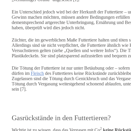
Ein Unterschied jedoch wird bei der Herkunft der Futtertiere – u
Gewinn machen möchten, müssen andere Bedingungen erfüllen als 
dementsprechend artgerechte Unterbringung, Ernährung und Besc
haben, überprüft wird dies jedoch nicht.
Züchter, die im gewerblichen Maße Futtertiere halten und töten
Allerdings sind sie nicht verpflichtet, die Futtertiere ähnlich w
Versuchstieren gelten (siehe „Quellen und weitere Infos“). Die 
Plastikdeckeln. Sie sind platzsparend aufzustellen und bequem zu 
Die Tötung der Futtertiere ist nur unter Betäubung oder – sofe
dürfen im
Fleisch
des Futtertieres keine Rückstände zurückblei
Zugelassen sind die Tötung durch Genickbruch und das Vergase
Tötung durch Vergasung weitestgehend schonend ablaufen, unte
sein [7].
Gasrückstände in den Futtertieren?
2
Wichtig ist zu wissen, dass das Vergasen mit Co
keine Rückst