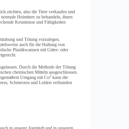
lich züchten, also die Tiere verkaufen und
e normale Heimtiere zu behandeln, ihnen
rechende Kenntnisse und Fähigkeiten
Betäubung und Tötung vorzulegen.
ispielsweise auch für die Haltung von
nfache Plastikwannen mit Gitter- oder
rtgerecht.
 zugelassen. Durch die Methode der Tötung
anchen chemischen Mitteln ausgeschlossen.
2
 sachgemäßem Umgang mit Co
kann die
Stress, Schmerzen und Leiden verbunden
t auch in unserer Atemluft und in unserem