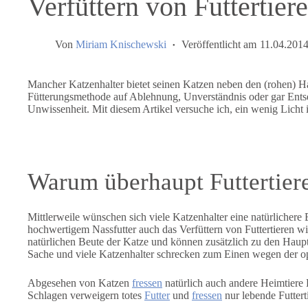
Verfüttern von Futtertier
Von
Miriam Knischewski
Veröffentlicht am
11.04.201
Mancher Katzenhalter bietet seinen Katzen neben den (rohen) Ha
Fütterungsmethode auf Ablehnung, Unverständnis oder gar Entse
Unwissenheit. Mit diesem Artikel versuche ich, ein wenig Licht
Warum überhaupt Futtertiere
Mittlerweile wünschen sich viele Katzenhalter eine natürlicher
hochwertigem Nassfutter auch das Verfüttern von Futtertieren w
natürlichen Beute der Katze und können zusätzlich zu den Haupt
Sache und viele Katzenhalter schrecken zum Einen wegen der o
Abgesehen von Katzen
fressen
natürlich auch andere Heimtiere F
Schlagen verweigern totes
Futter
und
fressen
nur lebende Futterti