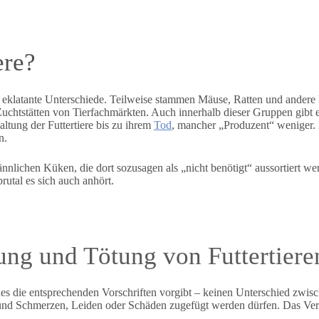
ere?
re eklatante Unterschiede. Teilweise stammen Mäuse, Ratten und andere 
uchtstätten von Tierfachmärkten. Auch innerhalb dieser Gruppen gibt 
ltung der Futtertiere bis zu ihrem
Tod
, mancher „Produzent“ weniger. E
n.
lichen Küken, die dort sozusagen als „nicht benötigt“ aussortiert wer
brutal es sich auch anhört.
tung und Tötung von Futtertiere
hes die entsprechenden Vorschriften vorgibt – keinen Unterschied zwisc
und Schmerzen, Leiden oder Schäden zugefügt werden dürfen. Das Verfü