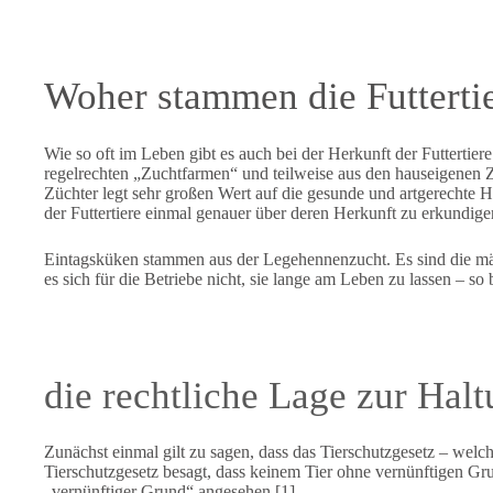
Woher stammen die Futterti
Wie so oft im Leben gibt es auch bei der Herkunft der Futtertie
regelrechten „Zuchtfarmen“ und teilweise aus den hauseigenen Z
Züchter legt sehr großen Wert auf die gesunde und artgerechte Ha
der Futtertiere einmal genauer über deren Herkunft zu erkundige
Eintagsküken stammen aus der Legehennenzucht. Es sind die männ
es sich für die Betriebe nicht, sie lange am Leben zu lassen – so 
die rechtliche Lage zur Hal
Zunächst einmal gilt zu sagen, dass das Tierschutzgesetz – welc
Tierschutzgesetz besagt, dass keinem Tier ohne vernünftigen Gr
„vernünftiger Grund“ angesehen [1].