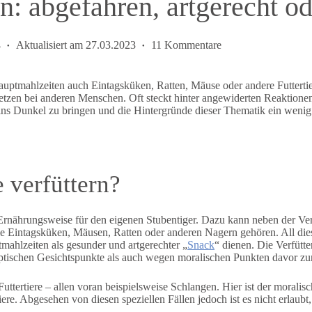
en: abgefahren, artgerecht od
4
Aktualisiert am
27.03.2023
11 Kommentare
uptmahlzeiten auch Eintagsküken, Ratten, Mäuse oder andere Futtertiere
tzen bei anderen Menschen. Oft steckt hinter angewiderten Reaktione
 ins Dunkel zu bringen und die Hintergründe dieser Thematik ein wenig
 verfüttern?
e Ernährungsweise für den eigenen Stubentiger. Dazu kann neben der Ve
ie Eintagsküken, Mäusen, Ratten oder anderen Nagern gehören. All die
mahlzeiten als gesunder und artgerechter „
Snack
“ dienen. Die Verfütte
ptischen Gesichtspunkte als auch wegen moralischen Punkten davor zu
uttertiere – allen voran beispielsweise Schlangen. Hier ist der morali
ere. Abgesehen von diesen speziellen Fällen jedoch ist es nicht erlaubt,