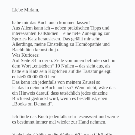
Liebe Miriam,
habe mir das Buch auch kommen lassen!
Aus Allem kann ich – neben praktischen Tipps und
interessanten Fallstudien – eine tiefe Zuneigung zur
Spezies Katz herauslesen. Das gefällt mir sehr.
Allerdings, meine Einstellung zu Homöopathie und
Bachblüten kennst du ja.
Was Kurioses:
Auf Seite 33 in der 6. Zeile von unten befinden sich in
dem Wort „entstehen“ 10 Nullen – das sieht aus, als
hätte ein Katz sein Köpfchen auf die Tastatur gelegt:
entste0000000000 hen!
Das kenn ich jedenfalls von meinem Zausel so.
Ist das in deinem Buch auch so? Wenn nicht, wäre das
ein Hinweis darauf, dass tatsächlich jedes einzelne
Buch erst gedruckt wird, wenn es bestellt ist, eben
„Books on Demand“.
Ich finde das Buch jedenfalls sehr lesenswert und werde
es bestimmt immer mal wieder zur Hand nehmen.
Viele liebe Grüße an die Weiber-WG nach GE(hoffe,