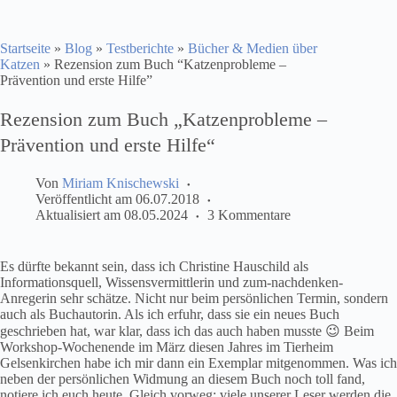
Startseite
»
Blog
»
Testberichte
»
Bücher & Medien über
Katzen
»
Rezension zum Buch “Katzenprobleme –
Prävention und erste Hilfe”
Rezension zum Buch „Katzenprobleme –
Prävention und erste Hilfe“
Von
Miriam Knischewski
Veröffentlicht am
06.07.2018
Aktualisiert am
08.05.2024
3 Kommentare
Es dürfte bekannt sein, dass ich Christine Hauschild als
Informationsquell, Wissensvermittlerin und zum-nachdenken-
Anregerin sehr schätze. Nicht nur beim persönlichen Termin, sondern
auch als Buchautorin. Als ich erfuhr, dass sie ein neues Buch
geschrieben hat, war klar, dass ich das auch haben musste 😉 Beim
Workshop-Wochenende im März diesen Jahres im Tierheim
Gelsenkirchen habe ich mir dann ein Exemplar mitgenommen. Was ich
neben der persönlichen Widmung an diesem Buch noch toll fand,
notiere ich euch heute. Gleich vorweg: viele unserer Leser werden die