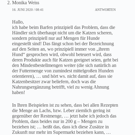
Monika Weiss
16. JUNI 2020 / 08:41
ANTWORTEN
Hallo,
ich habe beim Barfen prinzipiell das Problem, dass die
Händler sich überhaupt nicht um die Katzen scheren,
sondern prinzipiell nur auf Mengen für Hunde
eingestellt sind! Das fängt schon bei der Bezeichnung
auf den Seiten an, wo prinzipiell immer von „ihrem
Hund“ gesprochen wird, obwohl beteuert wird, dass
deren Produkte auch für Katzen geeignet seien, geht bei
den Mindestbestellmengen weiter (die sich natürlich an
der Futtermenge von zumindest mittelgroßen Hunden
orientieren), … und hört ws. nicht damit auf, dass sie
Katzenbesitzer zwar beliefern, doch was die
Nahrungsergänzung betrifft, viel zu wenig Ahnung
haben!
In Ihren Beispielen ist zu sehen, dass bei allen Rezepten
die Menge an Lachs, bzw. Leber ziemlich gering ist
gegenüber der Restmenge, … jetzt habe ich jedoch das
Problem, dass beides nur in 200 g – Mengen zu
beziehen ist; … heißt das, dass ich diese Zusätze in
Zukunft nur mehr im Supermarkt beziehen kann, …