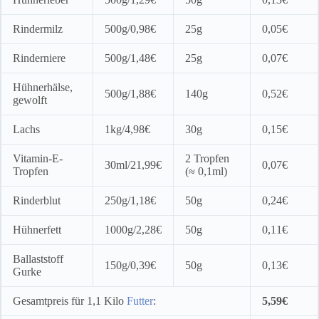
Rindermilz
500g/0,98€
25g
0,05€
Rinderniere
500g/1,48€
25g
0,07€
Hühnerhälse,
500g/1,88€
140g
0,52€
gewolft
Lachs
1kg/4,98€
30g
0,15€
Vitamin-E-
2 Tropfen
30ml/21,99€
0,07€
Tropfen
(≈ 0,1ml)
Rinderblut
250g/1,18€
50g
0,24€
Hühnerfett
1000g/2,28€
50g
0,11€
Ballaststoff
150g/0,39€
50g
0,13€
Gurke
Gesamtpreis für 1,1 Kilo
Futter
:
5,59€