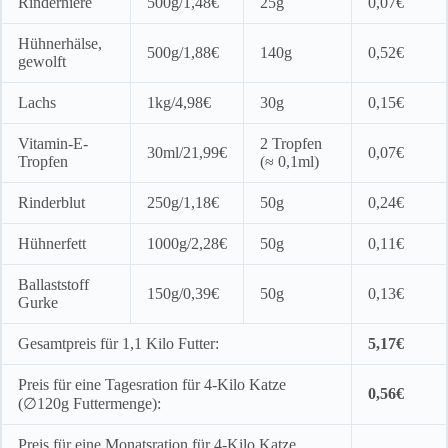
Rinderniere
500g/1,48€
25g
0,07€
Hühnerhälse,
500g/1,88€
140g
0,52€
gewolft
Lachs
1kg/4,98€
30g
0,15€
Vitamin-E-
2 Tropfen
30ml/21,99€
0,07€
Tropfen
(≈ 0,1ml)
Rinderblut
250g/1,18€
50g
0,24€
Hühnerfett
1000g/2,28€
50g
0,11€
Ballaststoff
150g/0,39€
50g
0,13€
Gurke
Gesamtpreis für 1,1 Kilo Futter:
5,17€
Preis für eine Tagesration für 4-Kilo Katze
0,56€
(∅120g Futtermenge):
Preis für eine Monatsration für 4-Kilo Katze