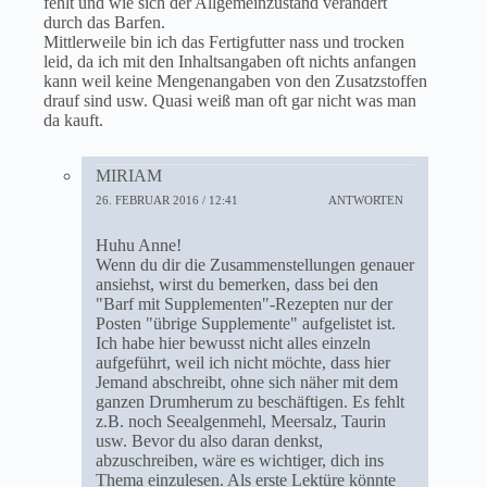
fehlt und wie sich der Allgemeinzustand verändert
durch das Barfen.
Mittlerweile bin ich das Fertigfutter nass und trocken
leid, da ich mit den Inhaltsangaben oft nichts anfangen
kann weil keine Mengenangaben von den Zusatzstoffen
drauf sind usw. Quasi weiß man oft gar nicht was man
da kauft.
MIRIAM
26. FEBRUAR 2016 / 12:41
ANTWORTEN
Huhu Anne!
Wenn du dir die Zusammenstellungen genauer
ansiehst, wirst du bemerken, dass bei den
"Barf mit Supplementen"-Rezepten nur der
Posten "übrige Supplemente" aufgelistet ist.
Ich habe hier bewusst nicht alles einzeln
aufgeführt, weil ich nicht möchte, dass hier
Jemand abschreibt, ohne sich näher mit dem
ganzen Drumherum zu beschäftigen. Es fehlt
z.B. noch Seealgenmehl, Meersalz, Taurin
usw. Bevor du also daran denkst,
abzuschreiben, wäre es wichtiger, dich ins
Thema einzulesen. Als erste Lektüre könnte