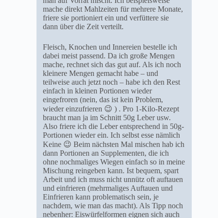
man auf Vorrat mischt. Ich beispielsweise
mache direkt Mahlzeiten für mehrere Monate,
friere sie portioniert ein und verfüttere sie
dann über die Zeit verteilt.
Fleisch, Knochen und Innereien bestelle ich
dabei meist passend. Da ich große Mengen
mache, rechnet sich das gut auf. Als ich noch
kleinere Mengen gemacht habe – und
teilweise auch jetzt noch – habe ich den Rest
einfach in kleinen Portionen wieder
eingefroren (nein, das ist kein Problem,
wieder einzufrieren 😉 ) . Pro 1-Kilo-Rezept
braucht man ja im Schnitt 50g Leber usw.
Also friere ich die Leber entsprechend in 50g-
Portionen wieder ein. Ich selbst esse nämlich
Keine 😉 Beim nächsten Mal mischen hab ich
dann Portionen an Supplementen, die ich
ohne nochmaliges Wiegen einfach so in meine
Mischung reingeben kann. Ist bequem, spart
Arbeit und ich muss nicht unnütz oft auftauen
und einfrieren (mehrmaliges Auftauen und
Einfrieren kann problematisch sein, je
nachdem, wie man das macht). Als Tipp noch
nebenher: Eiswürfelformen eignen sich auch