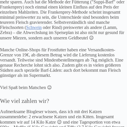
mehr sparen. Auch hat die Methode der Fütterung ("Suppi-Barf" oder
Frankenprey) noch einmal einen kleinen Einfluss auf den Preis der
einzelnen Mahlzeiten. Die Frankenprey-Methode scheint insgesamt
minimal preiswerter zu sein, die Unterschiede sind besonders beim
teureren Fleisch gravierender. Selbstverständlich sind manche
Fleischsorten (
Schwein
oder Rind) preiswerter als andere (Lamm,
Zebra) – die Abwechslung im Speiseplan ist also nicht nur gesund für
unsere Miezen, sondern auch unseren Geldbeutel 😉
Manche Online-Shops für Frostfutter haben eine Versandkosten-
Grenze von 19€, ab diesem Betrag wird die Lieferung kostenlos
versandt. Teilweise sind Mindestbestellmengen ab 7kg möglich. Eine
genaue Recherche lohnt sich also. Zudem gibt es in vielen größeren
Städten auch spezielle Barf-Läden: auch dort bekommt man Fleisch
günstiger als im Supermarkt.
Viel Spaß beim Matschen 😉
Wie viel zahlen wir?
Aufmerksame Blogleser wissen, dass ich mit drei Katzen
zusammenlebe: 2 erwachsene Katzen und ein Kitten. Insgesamt
kommen wir auf 14 Kilo Katze 😉 und eine Tagesportion von etwa