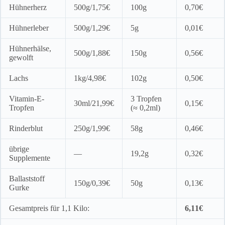
Hühnerherz
500g/1,75€
100g
0,70€
Hühnerleber
500g/1,29€
5g
0,01€
Hühnerhälse,
500g/1,88€
150g
0,56€
gewolft
Lachs
1kg/4,98€
102g
0,50€
Vitamin-E-
3 Tropfen
30ml/21,99€
0,15€
Tropfen
(≈ 0,2ml)
Rinderblut
250g/1,99€
58g
0,46€
übrige
—
19,2g
0,32€
Supplemente
Ballaststoff
150g/0,39€
50g
0,13€
Gurke
Gesamtpreis für 1,1 Kilo:
6,11€