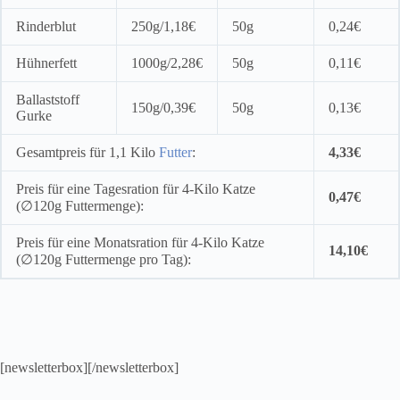
Rinderblut
250g/1,18€
50g
0,24€
Hühnerfett
1000g/2,28€
50g
0,11€
Ballaststoff
150g/0,39€
50g
0,13€
Gurke
Gesamtpreis für 1,1 Kilo
Futter
:
4,33€
Preis für eine Tagesration für 4-Kilo Katze
0,47€
(∅120g Futtermenge):
Preis für eine Monatsration für 4-Kilo Katze
14,10€
(∅120g Futtermenge pro Tag):
[newsletterbox][/newsletterbox]