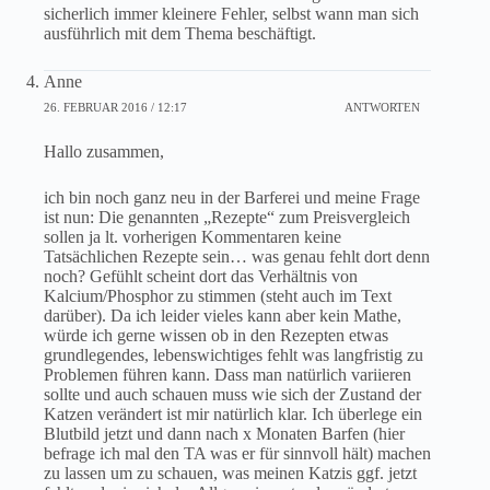
sicherlich immer kleinere Fehler, selbst wann man sich
ausführlich mit dem Thema beschäftigt.
Anne
26. FEBRUAR 2016 / 12:17
ANTWORTEN
Hallo zusammen,
ich bin noch ganz neu in der Barferei und meine Frage
ist nun: Die genannten „Rezepte“ zum Preisvergleich
sollen ja lt. vorherigen Kommentaren keine
Tatsächlichen Rezepte sein… was genau fehlt dort denn
noch? Gefühlt scheint dort das Verhältnis von
Kalcium/Phosphor zu stimmen (steht auch im Text
darüber). Da ich leider vieles kann aber kein Mathe,
würde ich gerne wissen ob in den Rezepten etwas
grundlegendes, lebenswichtiges fehlt was langfristig zu
Problemen führen kann. Dass man natürlich variieren
sollte und auch schauen muss wie sich der Zustand der
Katzen verändert ist mir natürlich klar. Ich überlege ein
Blutbild jetzt und dann nach x Monaten Barfen (hier
befrage ich mal den TA was er für sinnvoll hält) machen
zu lassen um zu schauen, was meinen Katzis ggf. jetzt