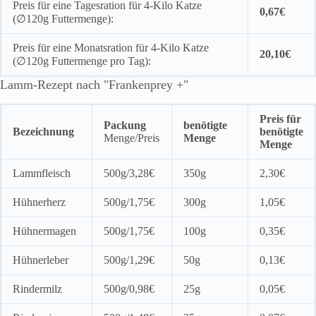
Preis für eine Tagesration für 4-Kilo Katze
0,67€
(∅120g Futtermenge):
Preis für eine Monatsration für 4-Kilo Katze
20,10€
(∅120g Futtermenge pro Tag):
Lamm-Rezept nach "Frankenprey +"
Preis für
Packung
benötigte
Bezeichnung
benötigte
Menge/Preis
Menge
Menge
Lammfleisch
500g/3,28€
350g
2,30€
Hühnerherz
500g/1,75€
300g
1,05€
Hühnermagen
500g/1,75€
100g
0,35€
Hühnerleber
500g/1,29€
50g
0,13€
Rindermilz
500g/0,98€
25g
0,05€