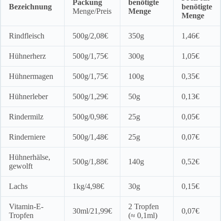
Packung
benötigte
Bezeichnung
benötigte
Menge/Preis
Menge
Menge
Rindfleisch
500g/2,08€
350g
1,46€
Hühnerherz
500g/1,75€
300g
1,05€
Hühnermagen
500g/1,75€
100g
0,35€
Hühnerleber
500g/1,29€
50g
0,13€
Rindermilz
500g/0,98€
25g
0,05€
Rinderniere
500g/1,48€
25g
0,07€
Hühnerhälse,
500g/1,88€
140g
0,52€
gewolft
Lachs
1kg/4,98€
30g
0,15€
Vitamin-E-
2 Tropfen
30ml/21,99€
0,07€
Tropfen
(≈ 0,1ml)