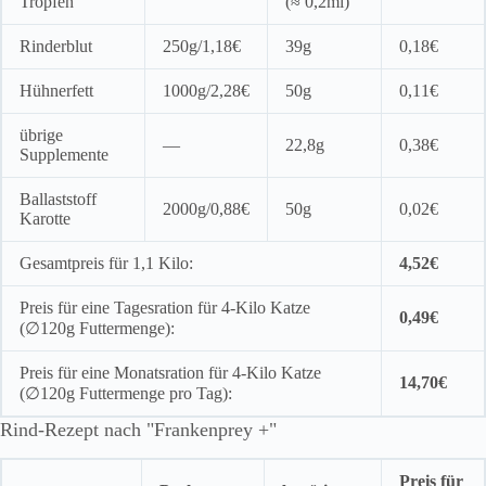
Tropfen
(≈ 0,2ml)
Rinderblut
250g/1,18€
39g
0,18€
Hühnerfett
1000g/2,28€
50g
0,11€
übrige
—
22,8g
0,38€
Supplemente
Ballaststoff
2000g/0,88€
50g
0,02€
Karotte
Gesamtpreis für 1,1 Kilo:
4,52€
Preis für eine Tagesration für 4-Kilo Katze
0,49€
(∅120g Futtermenge):
Preis für eine Monatsration für 4-Kilo Katze
14,70€
(∅120g Futtermenge pro Tag):
Rind-Rezept nach "Frankenprey +"
Preis für