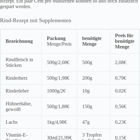
Rezept. Ein paar Cent pro Mahlzeiten könnten so also noch zusätzlich
gespart werden.
Rind-Rezept mit Supplementen
Preis für
Packung
benötigte
Bezeichnung
benötigte
Menge/Preis
Menge
Menge
Rindfleisch in
500g/2,08€
500g
2,08€
Stücken
Rinderherz
500g/1,98€
200g
0,79€
Rinderleber
1000g/2€
10g
0,02€
Hühnerhälse,
500g/1,88€
150g
0,56€
gewolft
Lachs
1kg/4,98€
47g
0,23€
Vitamin-E-
3 Tropfen
30ml/21,99€
0,15€