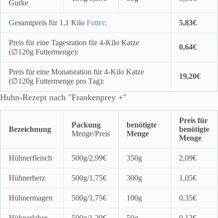
Gurke
Gesamtpreis für 1,1 Kilo
Futter
:
5,83€
Preis für eine Tagesration für 4-Kilo Katze
0,64€
(∅120g Futtermenge):
Preis für eine Monatsration für 4-Kilo Katze
19,20€
(∅120g Futtermenge pro Tag):
Huhn-Rezept nach "Frankenprey +"
Preis für
Packung
benötigte
Bezeichnung
benötigte
Menge/Preis
Menge
Menge
Hühnerfleisch
500g/2,99€
350g
2,09€
Hühnerherz
500g/1,75€
300g
1,05€
Hühnermagen
500g/1,75€
100g
0,35€
Hühnerleber
500g/1,29€
50g
0,13€