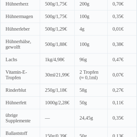
Hühnerherz
500g/1,75€
200g
0,70€
Hühnermagen
500g/1,75€
100g
0,35€
Hühnerleber
500g/1,29€
4g
0,01€
Hühnerhälse,
500g/1,88€
100g
0,38€
gewolft
Lachs
1kg/4,98€
96g
0,47€
Vitamin-E-
2 Tropfen
30ml/21,99€
0,07€
Tropfen
(≈ 0,1ml)
Rinderblut
250g/1,18€
58g
0,27€
Hühnerfett
1000g/2,28€
50g
0,11€
übrige
—
24,45g
0,35€
Supplemente
Ballaststoff
150g/0,39€
50g
0,13€